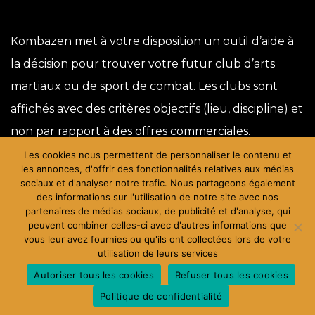
Kombazen met à votre disposition un outil d’aide à
la décision pour trouver votre futur club d’arts
martiaux ou de sport de combat. Les clubs sont
affichés avec des critères objectifs (lieu, discipline) et
non par rapport à des offres commerciales.
Les cookies nous permettent de personnaliser le contenu et
Contact
les annonces, d'offrir des fonctionnalités relatives aux médias
Mentions légales
sociaux et d'analyser notre trafic. Nous partageons également
des informations sur l'utilisation de notre site avec nos
Cookies
partenaires de médias sociaux, de publicité et d'analyse, qui
Politique de confidentialité
peuvent combiner celles-ci avec d'autres informations que
vous leur avez fournies ou qu'ils ont collectées lors de votre
Qui sommes-nous ?
utilisation de leurs services
Autoriser tous les cookies
Refuser tous les cookies
© 2025 Kombazen
Politique de confidentialité