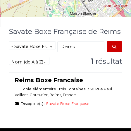
Savate Boxe Française de Reims
- Savate Boxe Française
Reche
1
résultat
Nom (de A à Z)
Savate Boxe Française
Reims Boxe Francaise
Ecole élémentaire Trois Fontaines, 330 Rue Paul
Vaillant-Couturier
,
Reims
,
France
Discipline(s) :
Savate Boxe Française