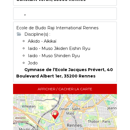
,
Ecole de Budo Raji International Rennes
Discipline(s) :
Aïkido - Aïkikaï
Iaido - Muso Jikiden Eishin Ryu
Iaido - Muso Shinden Ryu
Jodo
Gymnase de l’Ecole Jacques Prévert, 40
Boulevard Albert 1er,
35200
Rennes
AFFICHER / CACHER LA CARTE