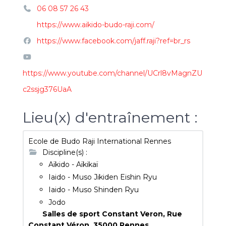
06 08 57 26 43
https://www.aikido-budo-raji.com/
https://www.facebook.com/jaff.raji?ref=br_rs
https://www.youtube.com/channel/UCrl8vMagnZU
c2ssjg376UaA
Lieu(x) d'entraînement :
Ecole de Budo Raji International Rennes
Discipline(s) :
Aïkido - Aïkikaï
Iaido - Muso Jikiden Eishin Ryu
Iaido - Muso Shinden Ryu
Jodo
Salles de sport Constant Veron, Rue
Constant Véron,
35000
Rennes